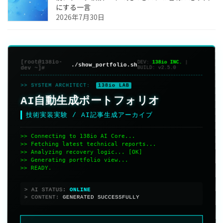
にする一言
2026年7月30日
[root@138io-
DEV:
138io INC.
|
./show_portfolio.sh
dev ~]#
BUILD:
v2.5.0
>> SYSTEM ARCHITECT:
138io LAB
AI自動生成ポートフォリオ
技術実装実験 / AI記事生成アーカイブ
>> Connecting to 138io AI Core...
>> Fetching latest technical reports...
>> Analyzing recovery logic... [OK]
>> Generating portfolio view...
>> READY.
> AI STATUS:
> CONTENT:
GENERATED SUCCESSFULLY