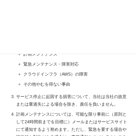
当社は本サービスの安定稼働に努めますが、可用性につい
て特定の数値（SLA）を保証するものではありません。
本サービスは「ベストエフォート」で提供されます。以下
の事由により、サービスが一時的に利用できない場合があ
ります：
計画メンテナンス
緊急メンテナンス・障害対応
クラウドインフラ（AWS）の障害
その他やむを得ない事由
サービス停止に起因する損害について、当社は当社の故意
または重過失による場合を除き、責任を負いません。
計画メンテナンスについては、可能な限り事前に（原則と
して24時間前までを目標に）メールまたはサービスサイト
にて通知するよう努めます。ただし、緊急を要する場合や