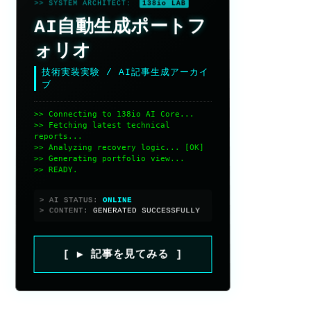
>> SYSTEM ARCHITECT:
138io LAB
AI自動生成ポートフ
ォリオ
技術実装実験 / AI記事生成アーカイ
ブ
>> Connecting to 138io AI Core...
>> Fetching latest technical
reports...
>> Analyzing recovery logic... [OK]
>> Generating portfolio view...
>> READY.
> AI STATUS:
> CONTENT:
GENERATED SUCCESSFULLY
[ ▶ 記事を見てみる ]