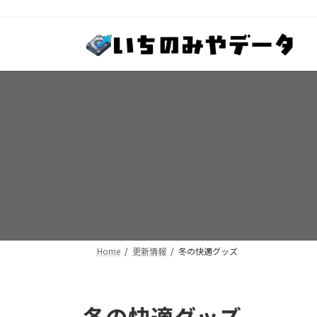
コ
ナ
ン
ビ
テ
ゲ
ン
ー
ツ
シ
へ
ョ
ス
ン
キ
に
ッ
移
プ
動
Home
更新情報
冬の快適グッズ
冬の快適グッズ