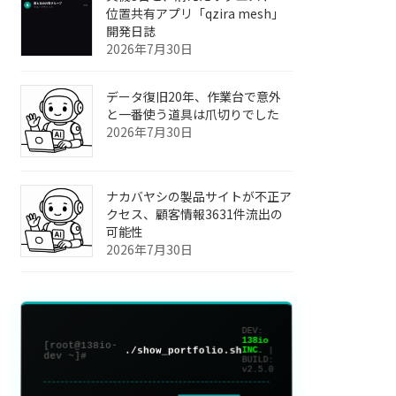
位置共有アプリ「qzira mesh」
開発日誌
2026年7月30日
データ復旧20年、作業台で意外
と一番使う道具は爪切りでした
2026年7月30日
ナカバヤシの製品サイトが不正ア
クセス、顧客情報3631件流出の
可能性
2026年7月30日
DEV:
138io
[root@138io-
./show_portfolio.sh
INC.
|
dev ~]#
BUILD:
v2.5.0