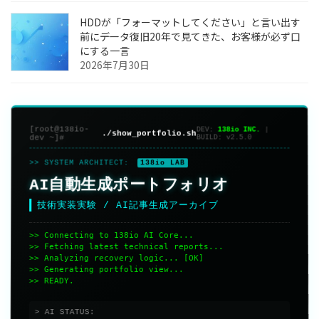
HDDが「フォーマットしてください」と言い出す
前に――データ復旧20年で見てきた、お客様が必ず口
にする一言
2026年7月30日
[root@138io-
DEV:
138io INC.
|
./show_portfolio.sh
dev ~]#
BUILD:
v2.5.0
>> SYSTEM ARCHITECT:
138io LAB
AI自動生成ポートフォリオ
技術実装実験 / AI記事生成アーカイブ
>> Connecting to 138io AI Core...
>> Fetching latest technical reports...
>> Analyzing recovery logic... [OK]
>> Generating portfolio view...
>> READY.
> AI STATUS: