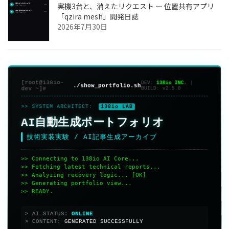
実機3台と、消えたリクエスト ― 位置共有アプリ
「qzira mesh」開発日誌
2026年7月30日
[root@138io-
DEV:
138io INC.
|
./show_portfolio.sh
dev ~]#
BUILD:
v2.5.0
>> SYSTEM ARCHITECT:
138io LAB
AI自動生成ポートフォリオ
技術実装実験 / AI記事生成アーカイブ
>> Connecting to 138io AI Core...
>> Fetching latest technical reports...
>> Analyzing recovery logic... [OK]
>> Generating portfolio view...
>> READY.
> AI STATUS:
> CONTENT:
GENERATED SUCCESSFULLY