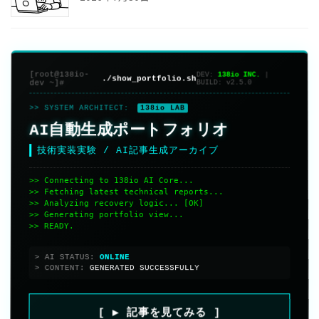
[root@138io-
DEV:
138io INC.
|
./show_portfolio.sh
dev ~]#
BUILD:
v2.5.0
>> SYSTEM ARCHITECT:
138io LAB
AI自動生成ポートフォリオ
技術実装実験 / AI記事生成アーカイブ
>> Connecting to 138io AI Core...
>> Fetching latest technical reports...
>> Analyzing recovery logic... [OK]
>> Generating portfolio view...
>> READY.
> AI STATUS:
> CONTENT:
GENERATED SUCCESSFULLY
[ ▶ 記事を見てみる ]