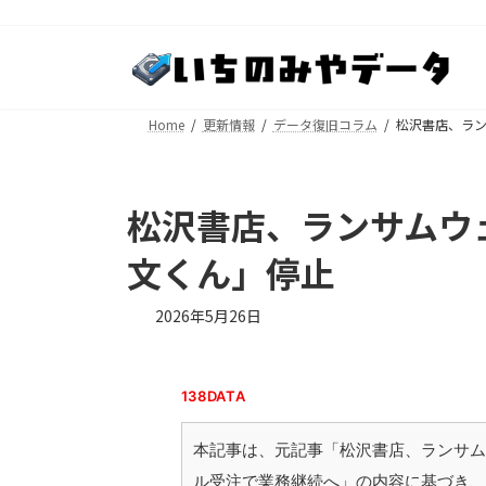
コ
ナ
ン
ビ
テ
ゲ
ン
ー
ツ
シ
Home
更新情報
データ復旧コラム
松沢書店、ラ
へ
ョ
ス
ン
キ
に
松沢書店、ランサムウ
ッ
移
プ
動
文くん」停止
2026年5月26日
138DATA
本記事は、元記事「松沢書店、ランサム
ル受注で業務継続へ」の内容に基づき、