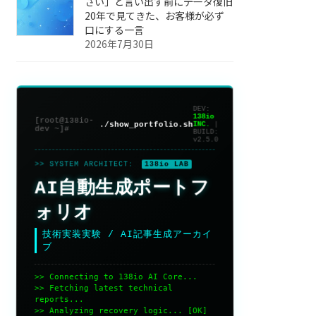
さい」と言い出す前に――データ復旧
20年で見てきた、お客様が必ず
口にする一言
2026年7月30日
DEV:
138io
[root@138io-
./show_portfolio.sh
INC.
|
dev ~]#
BUILD:
v2.5.0
>> SYSTEM ARCHITECT:
138io LAB
AI自動生成ポートフ
ォリオ
技術実装実験 / AI記事生成アーカイ
ブ
>> Connecting to 138io AI Core...
>> Fetching latest technical
reports...
>> Analyzing recovery logic... [OK]