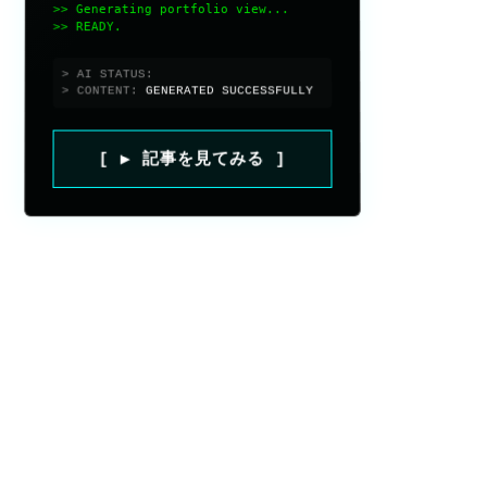
>> Generating portfolio view...
>> READY.
> AI STATUS:
> CONTENT:
GENERATED SUCCESSFULLY
[ ▶ 記事を見てみる ]