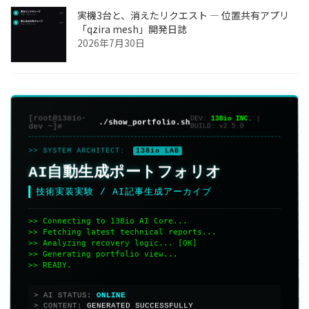
実機3台と、消えたリクエスト ― 位置共有アプリ
「qzira mesh」開発日誌
2026年7月30日
[root@138io-
DEV:
138io INC.
|
./show_portfolio.sh
dev ~]#
BUILD:
v2.5.0
>> SYSTEM ARCHITECT:
138io LAB
AI自動生成ポートフォリオ
技術実装実験 / AI記事生成アーカイブ
>> Connecting to 138io AI Core...
>> Fetching latest technical reports...
>> Analyzing recovery logic... [OK]
>> Generating portfolio view...
>> READY.
> AI STATUS:
> CONTENT:
GENERATED SUCCESSFULLY