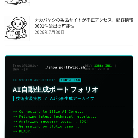
ナカバヤシの製品サイトが不正アクセス、顧客情報
3631件流出の可能性
2026年7月30日
[root@138io-
DEV:
138io INC.
|
./show_portfolio.sh
dev ~]#
BUILD:
v2.5.0
>> SYSTEM ARCHITECT:
138io LAB
AI自動生成ポートフォリオ
技術実装実験 / AI記事生成アーカイブ
>> Connecting to 138io AI Core...
>> Fetching latest technical reports...
>> Analyzing recovery logic... [OK]
>> Generating portfolio view...
>> READY.