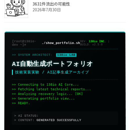
3631件流出の可能性
2026年7月30日
[root@138io-
DEV:
138io INC.
|
./show_portfolio.sh
dev ~]#
BUILD:
v2.5.0
>> SYSTEM ARCHITECT:
138io LAB
AI自動生成ポートフォリオ
技術実装実験 / AI記事生成アーカイブ
>> Connecting to 138io AI Core...
>> Fetching latest technical reports...
>> Analyzing recovery logic... [OK]
>> Generating portfolio view...
>> READY.
> AI STATUS:
ONLINE
> CONTENT:
GENERATED SUCCESSFULLY