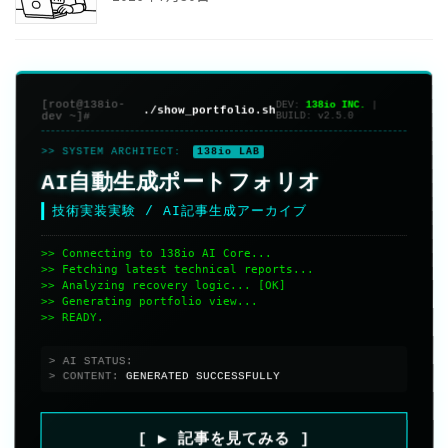
[root@138io-
DEV:
138io INC.
|
./show_portfolio.sh
dev ~]#
BUILD:
v2.5.0
>> SYSTEM ARCHITECT:
138io LAB
AI自動生成ポートフォリオ
技術実装実験 / AI記事生成アーカイブ
>> Connecting to 138io AI Core...
>> Fetching latest technical reports...
>> Analyzing recovery logic... [OK]
>> Generating portfolio view...
>> READY.
> AI STATUS:
> CONTENT:
GENERATED SUCCESSFULLY
[ ▶ 記事を見てみる ]