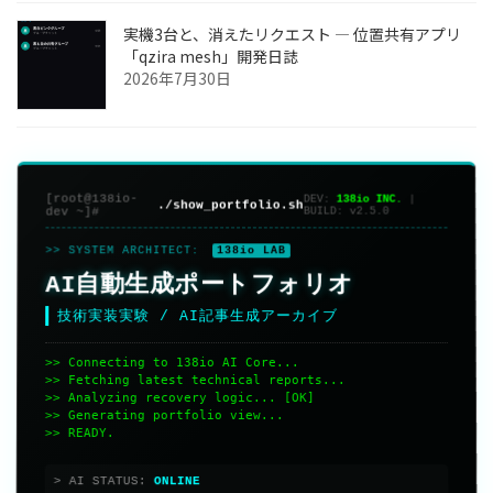
実機3台と、消えたリクエスト ― 位置共有アプリ
「qzira mesh」開発日誌
2026年7月30日
[root@138io-
DEV:
138io INC.
|
./show_portfolio.sh
dev ~]#
BUILD:
v2.5.0
>> SYSTEM ARCHITECT:
138io LAB
AI自動生成ポートフォリオ
技術実装実験 / AI記事生成アーカイブ
>> Connecting to 138io AI Core...
>> Fetching latest technical reports...
>> Analyzing recovery logic... [OK]
>> Generating portfolio view...
>> READY.
> AI STATUS: