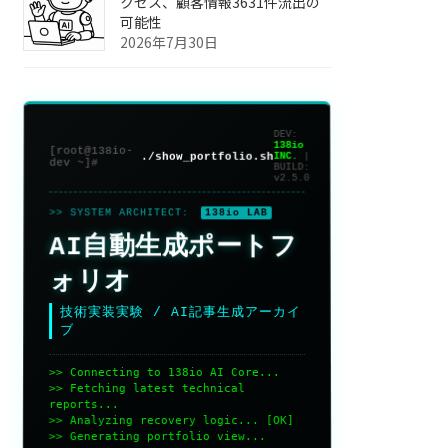
クセス、顧客情報3631件流出の
可能性
2026年7月30日
DEV:
138io
[root@138io-
./show_portfolio.sh
INC.
|
dev ~]#
BUILD:
v2.5.0
>> SYSTEM ARCHITECT:
138io LAB
AI自動生成ポートフ
ォリオ
技術実装実験 / AI記事生成アーカイ
ブ
>> Connecting to 138io AI Core...
>> Fetching latest technical
reports...
>> Analyzing recovery logic... [OK]
>> Generating portfolio view...