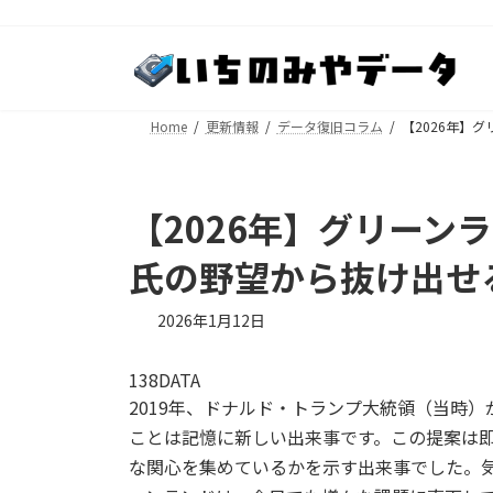
コ
ナ
ン
ビ
テ
ゲ
ン
ー
ツ
シ
Home
更新情報
データ復旧コラム
【2026年】
へ
ョ
ス
ン
キ
に
【2026年】グリーンラ
ッ
移
プ
動
氏の野望から抜け出せ
2026年1月12日
138DATA
2019年、ドナルド・トランプ大統領（当時
ことは記憶に新しい出来事です。この提案は
な関心を集めているかを示す出来事でした。