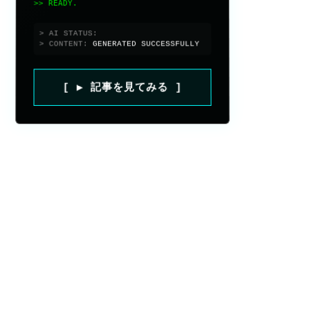
>> READY.
> AI STATUS:
> CONTENT:
GENERATED SUCCESSFULLY
[ ▶ 記事を見てみる ]