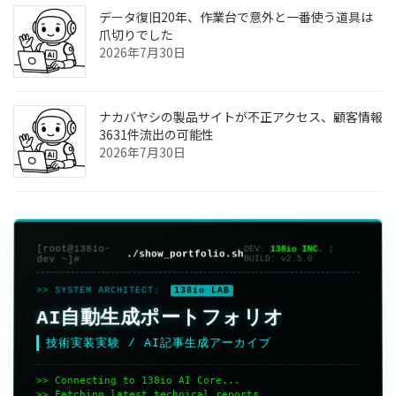
データ復旧20年、作業台で意外と一番使う道具は
爪切りでした
2026年7月30日
ナカバヤシの製品サイトが不正アクセス、顧客情報
3631件流出の可能性
2026年7月30日
[root@138io-
DEV:
138io INC.
|
./show_portfolio.sh
dev ~]#
BUILD:
v2.5.0
>> SYSTEM ARCHITECT:
138io LAB
AI自動生成ポートフォリオ
技術実装実験 / AI記事生成アーカイブ
>> Connecting to 138io AI Core...
>> Fetching latest technical reports...