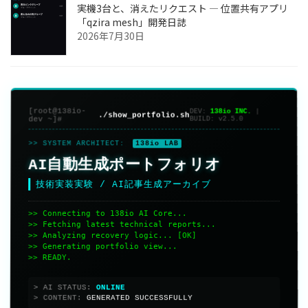
実機3台と、消えたリクエスト ― 位置共有アプリ
「qzira mesh」開発日誌
2026年7月30日
[root@138io-
DEV:
138io INC.
|
./show_portfolio.sh
dev ~]#
BUILD:
v2.5.0
>> SYSTEM ARCHITECT:
138io LAB
AI自動生成ポートフォリオ
技術実装実験 / AI記事生成アーカイブ
>> Connecting to 138io AI Core...
>> Fetching latest technical reports...
>> Analyzing recovery logic... [OK]
>> Generating portfolio view...
>> READY.
> AI STATUS:
> CONTENT:
GENERATED SUCCESSFULLY