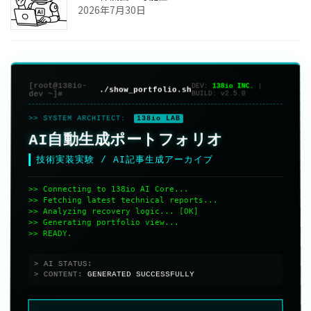
2026年7月30日
[root@138io-
DEV:
138io INC.
|
./show_portfolio.sh
dev ~]#
BUILD:
v2.5.0
>> SYSTEM ARCHITECT:
138io LAB
AI自動生成ポートフォリオ
技術実装実験 / AI記事生成アーカイブ
>> Connecting to 138io AI Core...
>> Fetching latest technical reports...
>> Analyzing recovery logic... [OK]
>> Generating portfolio view...
>> READY.
> AI STATUS:
ONLINE
> CONTENT:
GENERATED SUCCESSFULLY