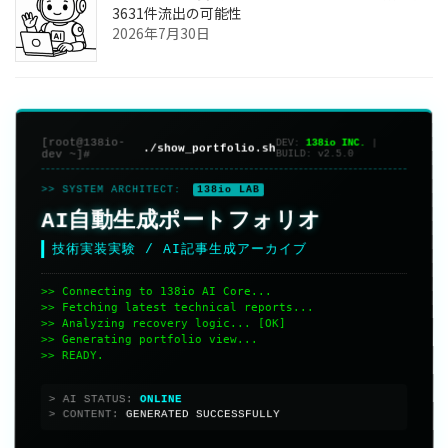
3631件流出の可能性
2026年7月30日
[root@138io-
DEV:
138io INC.
|
./show_portfolio.sh
dev ~]#
BUILD:
v2.5.0
>> SYSTEM ARCHITECT:
138io LAB
AI自動生成ポートフォリオ
技術実装実験 / AI記事生成アーカイブ
>> Connecting to 138io AI Core...
>> Fetching latest technical reports...
>> Analyzing recovery logic... [OK]
>> Generating portfolio view...
>> READY.
> AI STATUS:
> CONTENT:
GENERATED SUCCESSFULLY