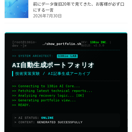
前に――データ復旧20年で見てきた、お客様が必ず口
にする一言
2026年7月30日
[root@138io-
DEV:
138io INC.
|
./show_portfolio.sh
dev ~]#
BUILD:
v2.5.0
>> SYSTEM ARCHITECT:
138io LAB
AI自動生成ポートフォリオ
技術実装実験 / AI記事生成アーカイブ
>> Connecting to 138io AI Core...
>> Fetching latest technical reports...
>> Analyzing recovery logic... [OK]
>> Generating portfolio view...
>> READY.
> AI STATUS:
> CONTENT:
GENERATED SUCCESSFULLY