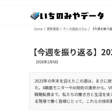
コ
ナ
ン
ビ
テ
ゲ
ン
ー
ツ
シ
Home
更新情報
データ復旧コラム
【今週を振り返る】
へ
ョ
ス
ン
キ
に
【今週を振り返る】2025/
ッ
移
プ
動
2026年1月4日
2025年の年末を迎えたこの週は、まさに
た。4画面モニターやAI技術の進歩から、
戦略転換まで、私たちの働き方と生活を支
る現場で働く皆様にとって、これらの技術