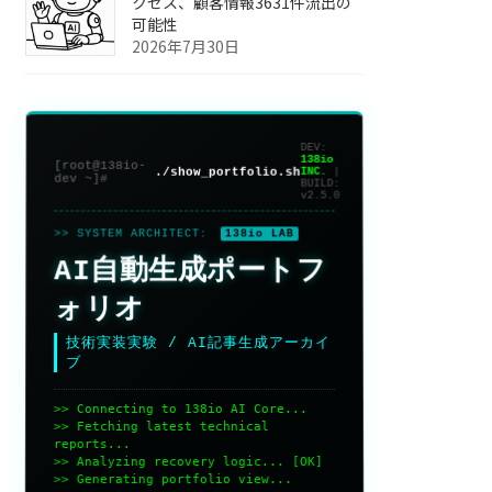
クセス、顧客情報3631件流出の
可能性
2026年7月30日
DEV:
138io
[root@138io-
./show_portfolio.sh
INC.
|
dev ~]#
BUILD:
v2.5.0
>> SYSTEM ARCHITECT:
138io LAB
AI自動生成ポートフ
ォリオ
技術実装実験 / AI記事生成アーカイ
ブ
>> Connecting to 138io AI Core...
>> Fetching latest technical
reports...
>> Analyzing recovery logic... [OK]
>> Generating portfolio view...