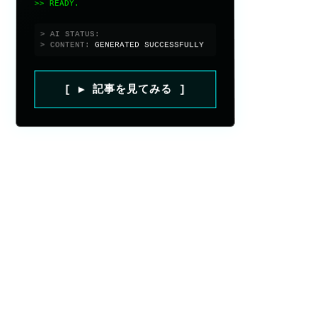
>> READY.
> AI STATUS:
> CONTENT:
GENERATED SUCCESSFULLY
[ ▶ 記事を見てみる ]