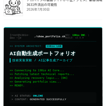
3631件流出の可能性
2026年7月30日
[root@138io-
DEV:
138io INC.
|
./show_portfolio.sh
dev ~]#
BUILD:
v2.5.0
>> SYSTEM ARCHITECT:
138io LAB
AI自動生成ポートフォリオ
技術実装実験 / AI記事生成アーカイブ
>> Connecting to 138io AI Core...
>> Fetching latest technical reports...
>> Analyzing recovery logic... [OK]
>> Generating portfolio view...
>> READY.
> AI STATUS:
> CONTENT:
GENERATED SUCCESSFULLY