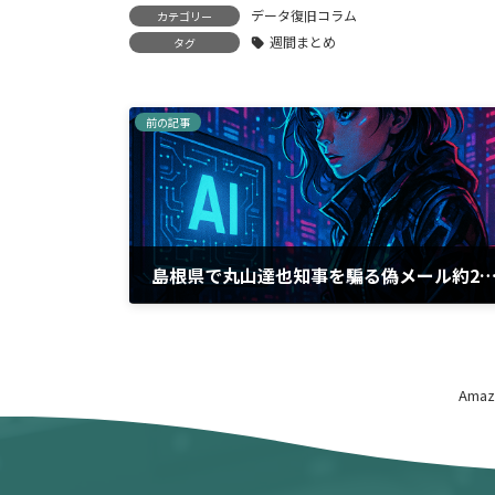
データ復旧コラム
カテゴリー
週間まとめ
タグ
前の記事
島根県で丸山達也知事を騙る偽メール約20件発生、不正アク
2026年2月8日
Am