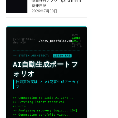
位置共有アプリ「qzira mesh」
開発日誌
2026年7月30日
DEV:
138io
[root@138io-
./show_portfolio.sh
INC.
|
dev ~]#
BUILD:
v2.5.0
>> SYSTEM ARCHITECT:
138io LAB
AI自動生成ポートフ
ォリオ
技術実装実験 / AI記事生成アーカイ
ブ
>> Connecting to 138io AI Core...
>> Fetching latest technical
reports...
>> Analyzing recovery logic... [OK]
>> Generating portfolio view...