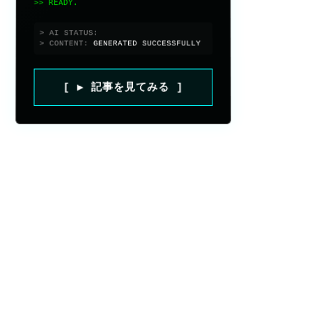
>> READY.
> AI STATUS:
ONLINE
> CONTENT:
GENERATED SUCCESSFULLY
[ ▶ 記事を見てみる ]