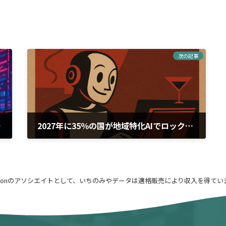
次の記事
セス狙いか
2027年に35％の国が地域特化AIでロックイン Gartnerが予測するAI主権確立の動向
2026年2月9日
azonのアソシエイトとして、いちのみやデータは適格販売により収入を得てい