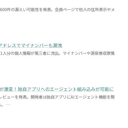
600件の漏えい可能性を発表。会員ページで他人の住所表示やメ
ルアドレスでマイナンバーも漏洩
71人分の個人情報が第三者に流出。マイナンバーや源泉徴収票情
登場でAI開発が激変！独自アプリへのエージェント組み込みが可能に
クニカルプレビューを発表。開発者は独自アプリにAIエージェント機能を簡
。 …